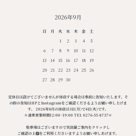
2026年9月
日
月
火
水
木
金
土
1
2
3
4
5
6
7
8
9
10
11
12
13
14
15
16
17
18
19
20
21
22
23
24
25
26
27
28
29
30
定休日は設けてございませんが休店する場合は事前に告知いたします。そ
の際の告知はHPとInstagramをご確認くださるようお願い申し上げま
す。 2026年8月の休店は3日(月)で4日(火)です。
＊通常営業時間12:00~19:00 TEL 0276-55-8737＊
駐車場はございますので実店舗ご案内をクリックし
ご確認の上🅿️をご利用くださいますようお願い申しあげます。