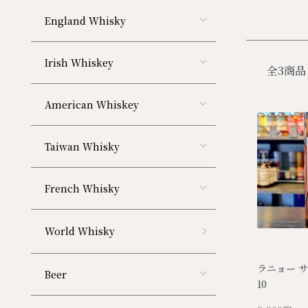
England Whisky
Irish Whiskey
全3商品
American Whiskey
Taiwan Whisky
French Whisky
World Whisky
ラニョー サボ
Beer
10