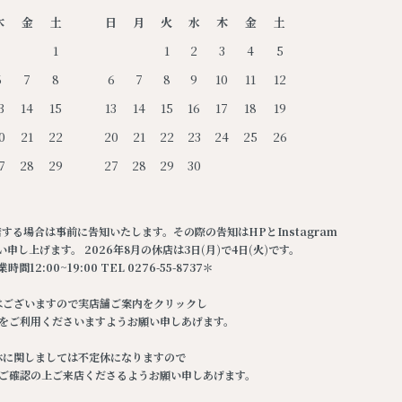
木
金
土
日
月
火
水
木
金
土
1
1
2
3
4
5
6
7
8
6
7
8
9
10
11
12
3
14
15
13
14
15
16
17
18
19
0
21
22
20
21
22
23
24
25
26
7
28
29
27
28
29
30
る場合は事前に告知いたします。その際の告知はHPとInstagram
し上げます。 2026年8月の休店は3日(月)で4日(火)です。
間12:00~19:00 TEL 0276-55-8737＊
はございますので実店舗ご案内をクリックし
️をご利用くださいますようお願い申しあげます。
休に関しましては不定休になりますので
ご確認の上ご来店くださるようお願い申しあげます。