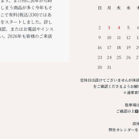
ります。また特に去年から時
てしまう商品が多く今年もそ
日
月
火
水
で有料(税込\330)ではあ
スをスタートしました。詳し
2
3
4
5
のご確認、またはお電話やインス
い。2026年も皆様のご来店
9
10
11
12
1
。
16
17
18
19
2
23
24
25
26
2
30
31
定休日は設けてございませんが休店す
をご確認くださるようお願い申
＊通常営業時
駐車場
ご確認の上
店
弊社カレンダーを